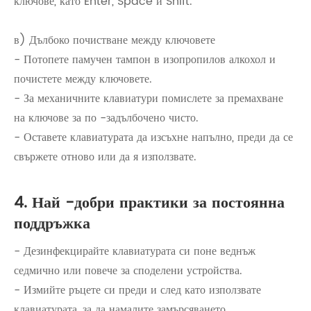
ключове, като Enter, Space и Shift.
в) Дълбоко почистване между ключовете
- Потопете памучен тампон в изопропилов алкохол и
почистете между ключовете.
- За механичните клавиатури помислете за премахване
на ключове за по -задълбочено чисто.
- Оставете клавиатурата да изсъхне напълно, преди да се
свържете отново или да я използвате.
4. Най -добри практики за постоянна
поддръжка
- Дезинфекцирайте клавиатурата си поне веднъж
седмично или повече за споделени устройства.
- Измийте ръцете си преди и след като използвате
клавиатурата, за да намалите замърсяването.