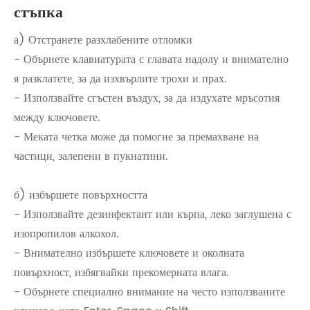
стъпка
а) Отстранете разхлабените отломки
- Обърнете клавиатурата с главата надолу и внимателно
я разклатете, за да изхвърлите трохи и прах.
- Използвайте сгъстен въздух, за да издухате мръсотия
между ключовете.
- Меката четка може да помогне за премахване на
частици, залепени в пукнатини.
б) избършете повърхността
- Използвайте дезинфектант или кърпа, леко заглушена с
изопропилов алкохол.
- Внимателно избършете ключовете и околната
повърхност, избягвайки прекомерната влага.
- Обърнете специално внимание на често използваните