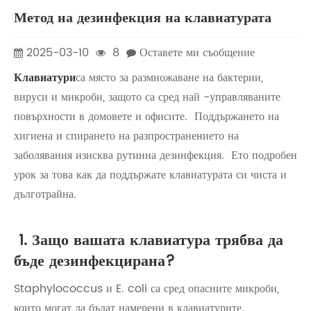
Метод на дезинфекция на клавиатурата
2025-03-10
8
Оставете ми съобщение
Клавиатури
са място за размножаване на бактерии,
вируси и микроби, защото са сред най -управляваните
повърхности в домовете и офисите. Поддържането на
хигиена и спирането на разпространението на
заболявания изисква рутинна дезинфекция. Ето подробен
урок за това как да поддържате клавиатурата си чиста и
дълготрайна.
1. Защо вашата клавиатура трябва да
бъде дезинфекцирана?
Staphylococcus и E. coli са сред опасните микроби,
които могат да бъдат намерени в клавиатурите.