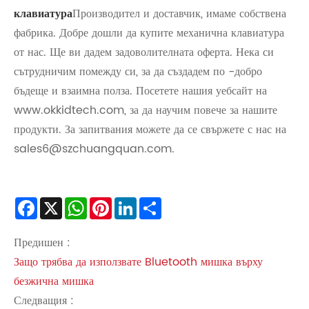
клавиатура
Производител и доставчик, имаме собствена
фабрика. Добре дошли да купите механична клавиатура
от нас. Ще ви дадем задоволителната оферта. Нека си
сътрудничим помежду си, за да създадем по -добро
бъдеще и взаимна полза. Посетете нашия уебсайт на
www.okkidtech.com, за да научим повече за нашите
продукти. За запитвания можете да се свържете с нас на
sales6@szchuangquan.com.
Facebook
X
WhatsApp
Pinterest
LinkedIn
Share
Предишен :
Защо трябва да използвате Bluetooth мишка върху
безжична мишка
Следващия :