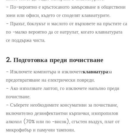
- По-вероятно е кръстосаното замърсяване в обществени
зони или офиси, където се споделят клавиатурите.
- Прахът, боклукът и маслото от върховете на пръстите са
по -малко вероятно да се натрупат, когато клавиатурата
се поддържа чиста.
2. Подготовка преди почистване
- Изключете компютъра и изключете
клавиатура
за
предотвратяване на електрически повреди.
- Ако използвате лаптоп, го изключете напълно преди
почистване.
- Съберете необходимите консумативи за почистване,
включително дезинфектантни кърпички, изопропилов
алкохол (70% или по -висок), сгъстен въздух, плат от
микрофибър и памучни тампони.