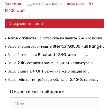
Знаете ли продукта големи кабелни игри мишка 5 ниво
12400 dpi?
Свързани новини
Какъв е животът на батерията на вашата 2.4G безжична
игрална мишка при непрекъснато игрово натоварване?
Защо високоговорителите Stentor GS500 Full Range
2.0 за игри стават популярен избор за съвременните
Защо безжичната Bluetooth 2.4G механична
геймъри?
клавиатура с 94 клавиша се превръща в идеалния избор
Защо 2.4G безжична комбинация от клавиатура и
за съвременните потребители?
мишка трансформира ежедневното компютърно
Защо бялата 2,4 GHz безжична комбинация от
изживяване?
клавиатура и мишка е най-добрият избор за модерни
Защо геймърите трябва да обмислят 2.4G безжична
работни пространства?
мишка за игри?
Оставете ми съобщение