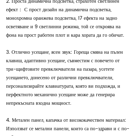
2. Проста динамична подсветка, страхотен светлинен
ефект： С прост дизайн на динамична подсветка,
монохромна оранжева подсветка, 17 ефекта на задно
осветяване и 9 светлинни режима, той се откроява на
фона на прост работен плот и кара хората да го обичат.
3. Отлично усещане, ясен звук: Гореща смяна на пълен
клавиш, адаптивно усещане, съвместим с повечето от
три-щифтовите превключватели на пазара, усетете
усещането, донесено от различни превключватели,
персонализирайте клавиатурата, която ви подхожда, и
перфектното механично усещане може да генерира
непрекъсната входна мощност.
4. Метален панел, капачка от висококачествен материал:
Използват се метални панели, които са по-здрави и с по-