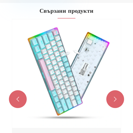
Свързани продукти
LED 87 клавиша кабелна механична игрална
клавиатура
Виж повече >>

