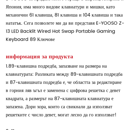
Япония, има много видове клавиатури и мишки, като
механични 61 клавиша, 81 клавиша и 104 клавиша и така
нататък. Сега позволете ми да ви представя E-YOOSO Z-
13 LED Backlit Wired Hot Swap Portable Gaming
Keyboard 89 Ключове
информация за продукта
1.89-клавишна подредба, запазване на размера на
клавиатурата: Разликата между 89-клавишната подредба
и 87-клавишната подредба е, че областта за редактиране
в горния ляв ъгъл е заменена с цифрова решетка с девет
квадрата, а размерът на 87-клавишната клавиатура е
запазена. Дори хора, които са свикнали да използват
решетките с число девет, могат лесно да го използват!