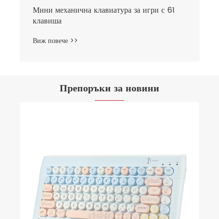
Препоръки за новини
Как мога да намеря перфектния
високоговорител за игри за настройката ми
на тесно бюро
Виж повече >>