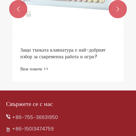


Свържете се с нас
+86-755-36631950
+86-15013474759